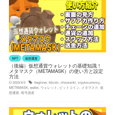
NFT
仮想通貨
（後編）仮想通貨ウォレットの基礎知識！
メタマスク（METAMASK）の使い方と設定
方法
2023/4/3
beginner
,
bitcoin
,
chousenki
,
cryptocurrency
,
METAMASK
,
wallet
,
ウォレット
,
ビットコイン
,
メタマスク
,
仮
想通貨
,
暗号資産