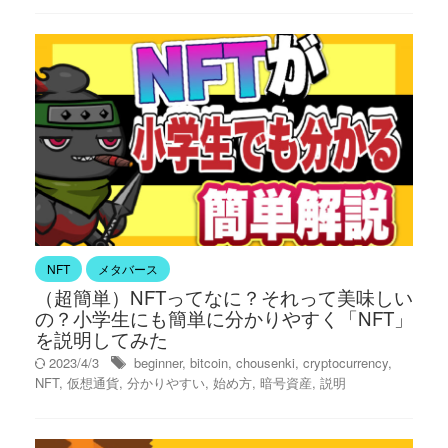
NFT
メタバース
（超簡単）NFTってなに？それって美味しい
の？小学生にも簡単に分かりやすく「NFT」
を説明してみた
2023/4/3
beginner
,
bitcoin
,
chousenki
,
cryptocurrency
,
NFT
,
仮想通貨
,
分かりやすい
,
始め方
,
暗号資産
,
説明