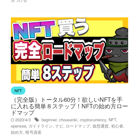
NFT
（完全版）トータル60分！欲しいNFTを手
に入れる簡単８ステップ！NFTの始め方ロー
ドマップ
2023/4/3
beginner
,
chousenki
,
cryptocurrency
,
NFT
,
opensea
,
ガイドライン
,
ナビ
,
ロードマップ
,
仮想通貨
,
初心者
,
始め方
,
暗号資産