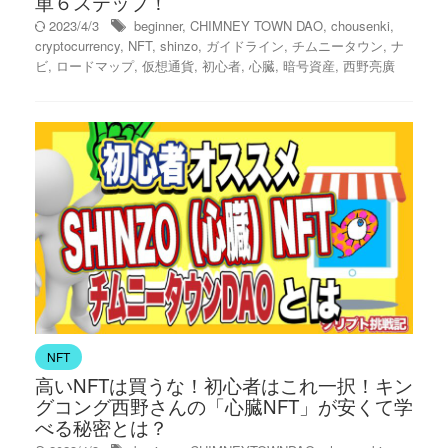
単６ステップ！
2023/4/3
beginner
,
CHIMNEY TOWN DAO
,
chousenki
,
cryptocurrency
,
NFT
,
shinzo
,
ガイドライン
,
チムニータウン
,
ナ
ビ
,
ロードマップ
,
仮想通貨
,
初心者
,
心臓
,
暗号資産
,
西野亮廣
NFT
高いNFTは買うな！初心者はこれ一択！キン
グコング西野さんの「心臓NFT」が安くて学
べる秘密とは？