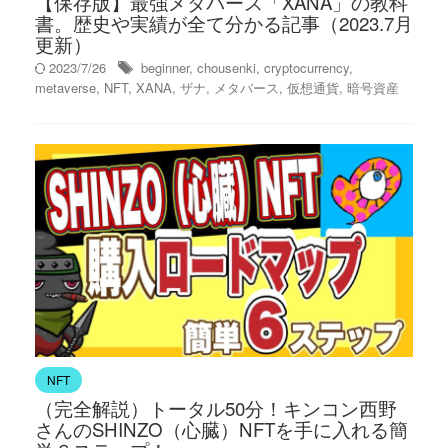
【保存版】最強メタバース「XANA」の教科
書。歴史や実績が全て分かる記事（2023.7月
更新）
2023/7/26
beginner
,
chousenki
,
cryptocurrency
,
metaverse
,
NFT
,
XANA
,
ザナ
,
メタバース
,
仮想通貨
,
暗号資産
NFT
（完全解説）トータル50分！キンコン西野
さんのSHINZO（心臓）NFTを手に入れる簡