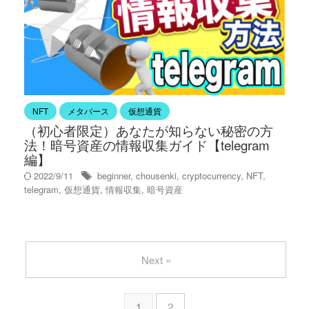
NFT
メタバース
仮想通貨
（初心者限定）あなたが知らない秘密の方
法！暗号資産の情報収集ガイド【telegram
編】
2022/9/11
beginner
,
chousenki
,
cryptocurrency
,
NFT
,
telegram
,
仮想通貨
,
情報収集
,
暗号資産
Next »
1
2