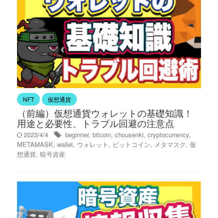
NFT
仮想通貨
（前編）仮想通貨ウォレットの基礎知識！
用途と必要性、トラブル回避の注意点
2023/4/4
beginner
,
bitcoin
,
chousenki
,
cryptocurrency
,
METAMASK
,
wallet
,
ウォレット
,
ビットコイン
,
メタマスク
,
仮
想通貨
,
暗号資産