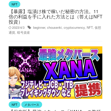
NFT
【暴露】塩漬け株で稼いだ秘密の方法。11
倍の利益を手に入れた方法とは（答えはNFT
投資）
2023/4/3
beginner
,
chousenki
,
cryptocurrency
,
NFT
,
仮想
通貨
,
暗号資産
NFT
メタバース