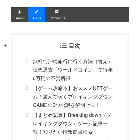
person
create
comment
About
Posts
Comments
目次
無料で沖縄旅行に行く方法（答え）
仮想通貨「ワールドコイン」で毎年
6万円の不労所得
【ゲーム攻略本】おススメNFTゲー
ム！遊んで稼ぐブレイキングダウン
GAMEの5つの謎を解明セヨ！
【まとめ記事】Breaking down（ブ
レイキングダウン）ゲーム記事一
覧！知りたい情報簡単検索